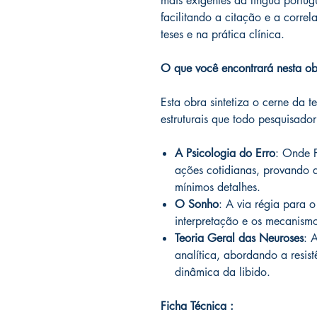
mais exigentes da língua portu
facilitando a citação e a correl
teses e na prática clínica.
O que você encontrará nesta ob
Esta obra sintetiza o cerne da t
estruturais que todo pesquisado
A Psicologia do Erro
: Onde F
ações cotidianas, provando q
mínimos detalhes.
O Sonho
: A via régia para 
interpretação e os mecanismo
Teoria Geral das Neuroses
: 
analítica, abordando a resist
dinâmica da libido.
Ficha Técnica :