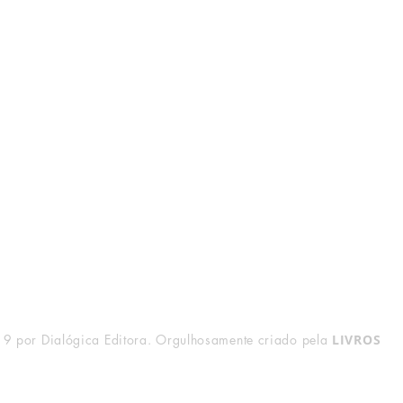
Livraria
Redes Sociais
FAQ
Facebook
Entregas e Devoluções
Instagram
Política de Vendas
Formas de Pagamento
9 por Dialógica Editora. Orgulhosamente criado pela
LIVROS
VI
Leia a nossa
Política de Privacidade
.