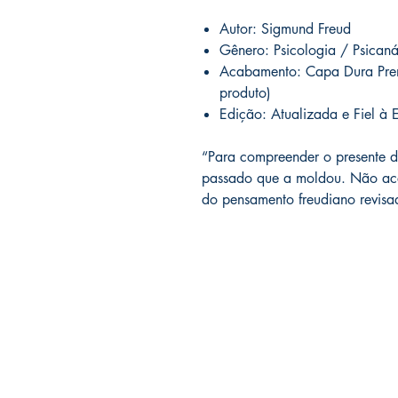
Autor: Sigmund Freud
Gênero: Psicologia / Psican
Acabamento: Capa Dura Pre
produto)
Edição: Atualizada e Fiel à E
“Para compreender o presente d
passado que a moldou. Não aceit
do pensamento freudiano revisa
Dialógica Editora Ltda
CNPJ 13.815.700/0001-86
Prazos de Entrega:
Nacional: 07 dias;