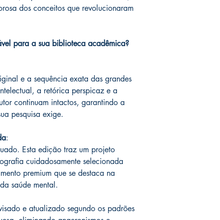
orosa dos conceitos que revolucionaram
ável para a sua biblioteca acadêmica?
riginal e a sequência exata das grandes
ntelectual, a retórica perspicaz e a
utor continuam intactos, garantindo a
sua pesquisa exige.
da
:
quado. Esta edição traz um projeto
pografia cuidadosamente selecionada
amento premium que se destaca na
l da saúde mental.
visado e atualizado segundo os padrões