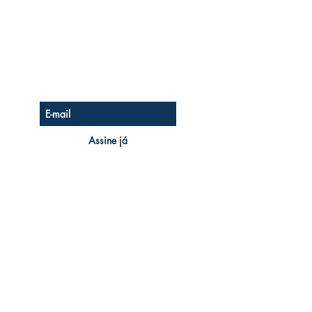
Seja o Primeiro a Saber
Assine nossa newsletter
Assine já
KINGS