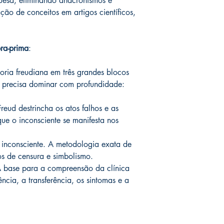
guesa, eliminando anacronismos e
ação de conceitos em artigos científicos,
ra-prima
:
eoria freudiana em três grandes blocos
r precisa dominar com profundidade:
reud destrincha os atos falhos e as
ue o inconsciente se manifesta nos
o inconsciente. A metodologia exata de
s de censura e simbolismo.
A base para a compreensão da clínica
ência, a transferência, os sintomas e a