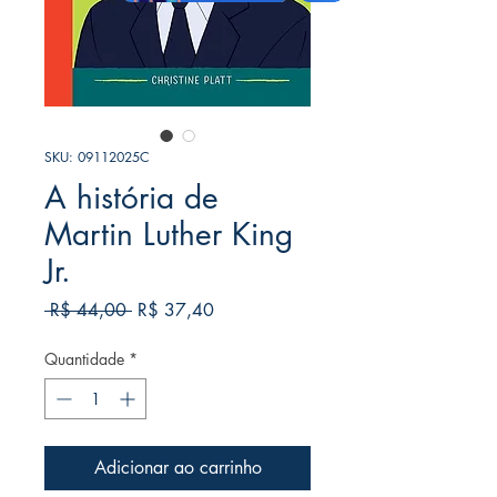
SKU: 09112025C
A história de
Martin Luther King
Jr.
Preço
Preço
 R$ 44,00 
R$ 37,40
normal
promocional
Quantidade
*
Adicionar ao carrinho