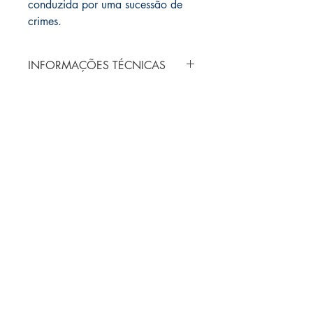
conduzida por uma sucessão de 
crimes.
INFORMAÇÕES TÉCNICAS
Autor: MARINHO, Jorge Miguel.
Editora: Biruta
ISBN: 978-85-88159-94-5
Ano: 2008
Páginas: 122
Dimensões: 16x23cm