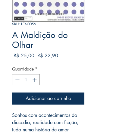
SKU: LEX-0056
A Maldição do
Olhar
Preço
Preço
 R$ 25,00 
R$ 22,90
normal
promocional
Quantidade
*
Adicionar ao carrinho
Sonhos com acontecimentos do 
dia-a-dia, realidade com ficção, 
tudo numa história de amor 