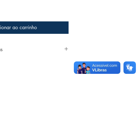
ionar ao carrinho
as
na
-1864-3