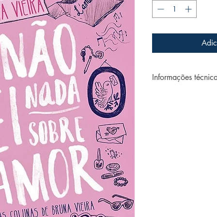
Adic
Informações técnic
Autor: VIEIRA, Bru
ISBN: 978-85-364
Editora: Abril
Páginas: 144