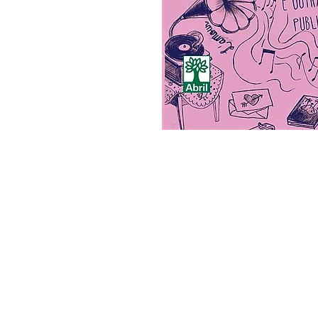
Dialógica Editora Ltda
CNPJ 13.815.700/0001-86
Prazos de Entrega:
Nacional: 07 dias;
Internacional: 15 dias.