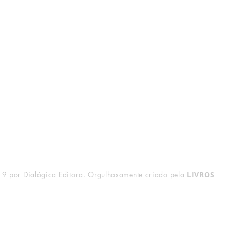
Livraria
Redes Sociais
FAQ
Facebook
Entregas e Devoluções
Instagram
Política de Vendas
Formas de Pagamento
9 por Dialógica Editora. Orgulhosamente criado pela
LIVROS
VI
Leia a nossa
Política de Privacidade
.