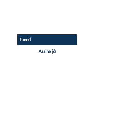
Seja o Primeiro a Saber
Assine nossa newsletter
Assine já
KINGS