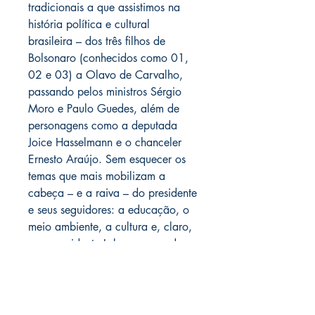
tradicionais a que assistimos na
história política e cultural
brasileira – dos três filhos de
Bolsonaro (conhecidos como 01,
02 e 03) a Olavo de Carvalho,
passando pelos ministros Sérgio
Moro e Paulo Guedes, além de
personagens como a deputada
Joice Hasselmann e o chanceler
Ernesto Araújo. Sem esquecer os
temas que mais mobilizam a
cabeça – e a raiva – do presidente
e seus seguidores: a educação, o
meio ambiente, a cultura e, claro,
o ex-presidente Lula, a esquerda e
o comunismo. Com clareza, humor
e espírito combativo, Ghiraldelli
apresenta um texto destinado a
todos leitores dispostos a pensar.