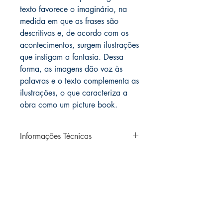
texto favorece o imaginário, na
medida em que as frases são
descritivas e, de acordo com os
acontecimentos, surgem ilustrações
que instigam a fantasia. Dessa
forma, as imagens dão voz às
palavras e o texto complementa as
ilustrações, o que caracteriza a
obra como um picture book.
Informações Técnicas
Autor: BASILE, Aspásia;
GESTEIRA, Melina
ISBN: 978-85-67070-41-4
Editora: Dialógica Editora
Ano: 2018