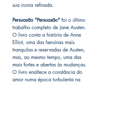
sua ironia refinada.
Persuasão "Persuasão"
foi o último
trabalho completo de Jane Austen.
O livro conta a história de Anne
Elliot, uma das heroínas mais
tranquilas e reservadas de Austen,
mas, ao mesmo tempo, uma das
mais fortes e abertas às mudanças.
O livro enaltece a constância do
amor numa época turbulenta na
história da Inglaterra: as guerras
napoleônicas. Escrito nesse
período, o romance descreve
como uma mulher pode
permanecer fiel ao seu passado e,
ainda assim, pensar em um futuro
feliz. Austen expõe de maneira