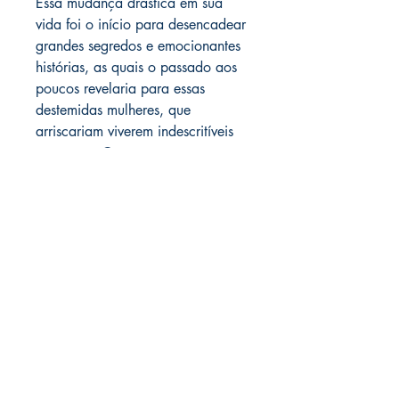
Essa mudança drástica em sua
vida foi o início para desencadear
grandes segredos e emocionantes
histórias, as quais o passado aos
poucos revelaria para essas
destemidas mulheres, que
arriscariam viverem indescritíveis
aventuras. Certamente, em nome
do amor...
Informações Técnicas
Autor: VILLAN, Magda
ISBN: 978-85-67070-47-6
Editora: Dialógica Editora - Opus
Dialógica Editora Ltda
Citatum
CNPJ
13.815.700
/0001-86
Dimensões: 14 x 21cm
Prazos de Entrega:
Páginas: 170
Nacional: 07 dias;
Ano: 2019