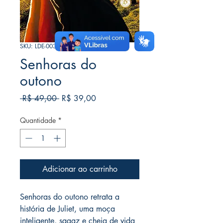
SKU: LDE-0039
Senhoras do
outono
Preço
Preço
 R$ 49,00 
R$ 39,00
normal
promocional
Quantidade
*
Adicionar ao carrinho
Senhoras do outono retrata a
história de Juliet, uma moça
inteligente, sagaz e cheia de vida